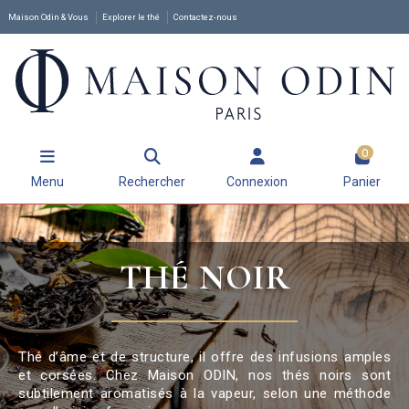
Maison Odin & Vous
Explorer le thé
Contactez-nous
0
Menu
Rechercher
Connexion
Panier
THÉ NOIR
Thé d’âme et de structure, il offre des infusions amples
et corsées. Chez Maison ODIN, nos thés noirs sont
subtilement aromatisés à la vapeur, selon une méthode