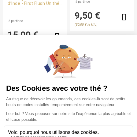
florale délicate. Un thé
à partir de
d’Inde - First Flush Un thé
tendre comme un
noir de lumière et de
souvenir d’enfance,
terre, inspiré par l’écriture
9,50 €
raffiné comme une pause
enracinée et libre de
à la française.
George Sand.
à partir de
(80,00 € le kilo)
15,00 €
(150,00 € le kilo)