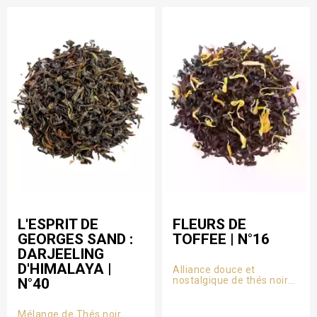
L'ESPRIT DE
FLEURS DE
GEORGES SAND :
TOFFEE | N°16
DARJEELING
D'HIMALAYA |
Alliance douce et
nostalgique de thés noirs
N°40
de Chine et de notes
gourmandes de caramel,
rehaussée d’une touche
Mélange de Thés noir