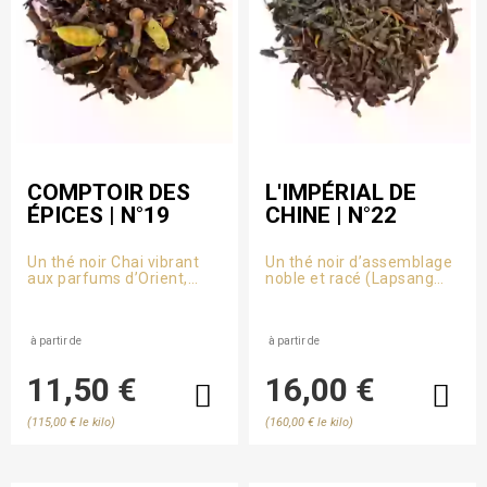
COMPTOIR DES
L'IMPÉRIAL DE
ÉPICES | N°19
CHINE | N°22
Un thé noir Chai vibrant
Un thé noir d’assemblage
aux parfums d’Orient,
noble et racé (Lapsang
relevé de gingembre,
Souchong, Panyong,
cannelle, cardamome et
Grand Yunnan et
clous de girofle, souligné
Keemun). Un hommage à
d’écorces d’orange. Une
à partir de
l’art du mélange à la
à partir de
tasse chaleureuse et
française et aux terroirs
enveloppante.
emblématiques de la
11,50 €
16,00 €
Chine.
(115,00 € le kilo)
(160,00 € le kilo)