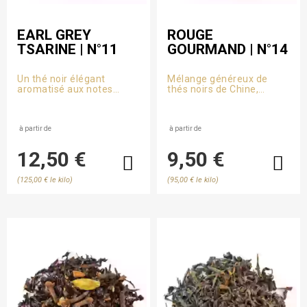
EARL GREY
ROUGE
TSARINE | N°11
GOURMAND | N°14
Un thé noir élégant
Mélange généreux de
aromatisé aux notes
thés noirs de Chine,
d’agrumes vives et
délicatement aromatisé
profondes, inspiré du
aux fruits rouges,
raffinement oriental. La
parsemé de morceaux de
bergamote, le citron vert
à partir de
framboise. Une tasse
à partir de
et l’orange amère
gourmande et juteuse,
s’unissent à la douceur
parfaite pour les
12,50 €
9,50 €
florale des bleuets.
amateurs de fruits
charnus.
(125,00 € le kilo)
(95,00 € le kilo)