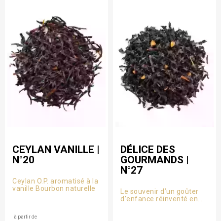
CEYLAN VANILLE |
DÉLICE DES
N°20
GOURMANDS |
N°27
Ceylan O.P. aromatisé à la
vanille Bourbon naturelle
Le souvenir d’un goûter
d’enfance réinventé en
infusion : un mélange de
thés noirs corsés sublimé
à partir de
par des notes généreuses