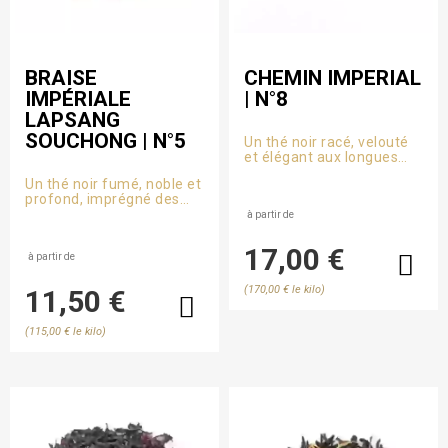
BRAISE
CHEMIN IMPERIAL
IMPÉRIALE
| N°8
LAPSANG
SOUCHONG | N°5
Un thé noir racé, velouté
et élégant aux longues
feuilles piquetées de
Un thé noir fumé, noble et
nombreux Golden Tips
profond, imprégné des
(bourgeons dorés), issues
brumes de pins du Fujian.
des hautes terres
à partir de
brumeuses du Yunnan.
17,00 €
à partir de
(170,00 € le kilo)
11,50 €
(115,00 € le kilo)