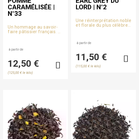
POMME
EARL GREY DU
CARAMÉLISÉE |
LORD | N°2
N°33
Une réinterprétation noble
et florale du plus célèbre
Un hommage au savoir-
des thés noirs parfumés.
faire pâtissier français. Ce
thé noir évoque la célèbre
tarte des sœurs Tatin : un
à partir de
mélange de thés noirs
aromatisé à la pomme
à partir de
11,50 €
cuite dans un équilibre
délicieusement régressif.
12,50 €
(115,00 € le kilo)
(125,00 € le kilo)