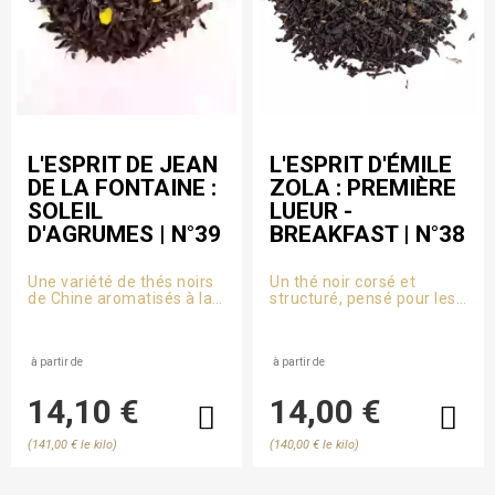
L'ESPRIT DE JEAN
L'ESPRIT D'ÉMILE
DE LA FONTAINE :
ZOLA : PREMIÈRE
SOLEIL
LUEUR -
D'AGRUMES | N°39
BREAKFAST | N°38
Une variété de thés noirs
Un thé noir corsé et
de Chine aromatisés à la
structuré, pensé pour les
vapeur, citron, orange,
matins francs et éclairés,
pamplemousse, avec les
à l’image du réalisme
écorces d’agrumes. Un
puissant d’Émile Zola.
thé noir zesté comme un
à partir de
à partir de
vers de La Fontaine : vif,
net et enjoué.
14,10 €
14,00 €
(141,00 € le kilo)
(140,00 € le kilo)