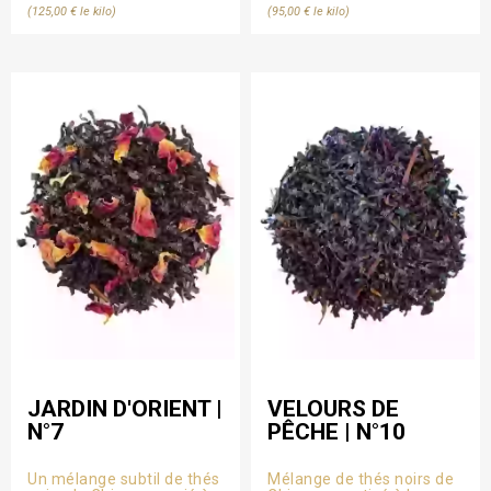
(125,00 € le kilo)
(95,00 € le kilo)
JARDIN D'ORIENT |
VELOURS DE
N°7
PÊCHE | N°10
Un mélange subtil de thés
Mélange de thés noirs de