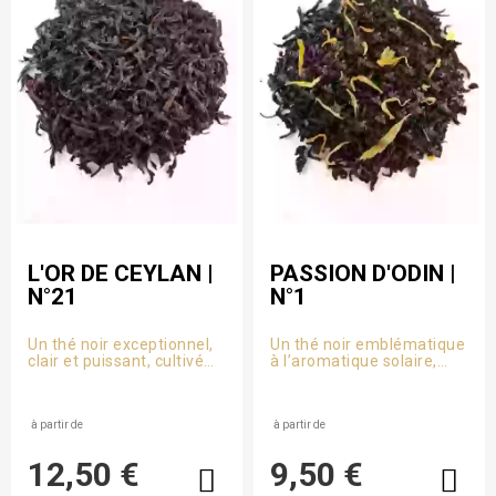
L'OR DE CEYLAN |
PASSION D'ODIN |
N°21
N°1
Un thé noir exceptionnel,
Un thé noir emblématique
clair et puissant, cultivé
à l’aromatique solaire,
sur les hauteurs du Sri
fruité et captivant, coup
Lanka, aux saveurs
de coeur gourmand de la
franches et lumineuses.
Maison ODIN.
à partir de
à partir de
12,50 €
9,50 €