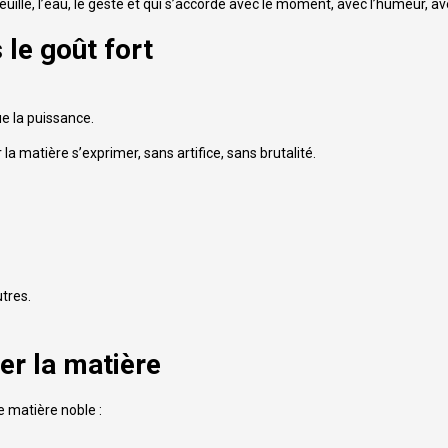
feuille, l’eau, le geste et qui s’accorde avec le moment, avec l’humeur, av
 le goût fort
ue la puissance.
r la matière s’exprimer, sans artifice, sans brutalité.
tres.
ter la matière
 matière noble :