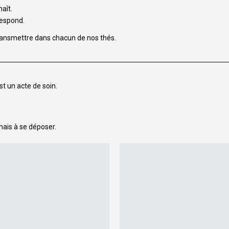
aît.
respond.
ransmettre dans chacun de nos thés.
t un acte de soin.
mais à se déposer.