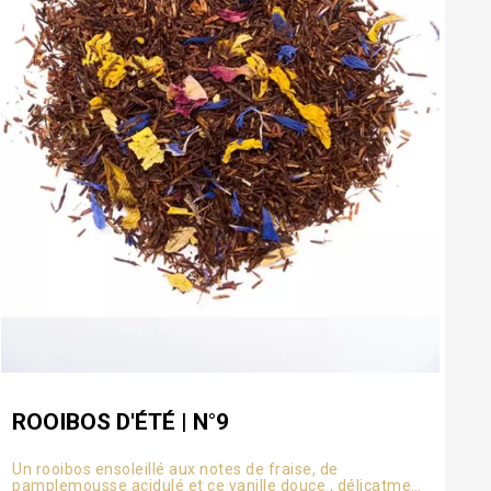
ROOIBOS D'ÉTÉ | N°9
Un rooibos ensoleillé aux notes de fraise, de
pamplemousse acidulé et ce vanille douce , délicatment