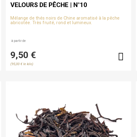
VELOURS DE PÊCHE | N°10
Mélange de thés noirs de Chine aromatisé à la pêche
abricotée. Très fruité, rond et lumineux.
à partir de
9,50 €
(95,00 € le kilo)