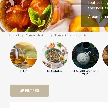
tout au lon
fraîcheur 
À consommer
Accueil
Thés & Infusions
Thés et infusions glacés
THÉS
INFUSIONS
LES PARFUMS DU
THÉ
FILTRES