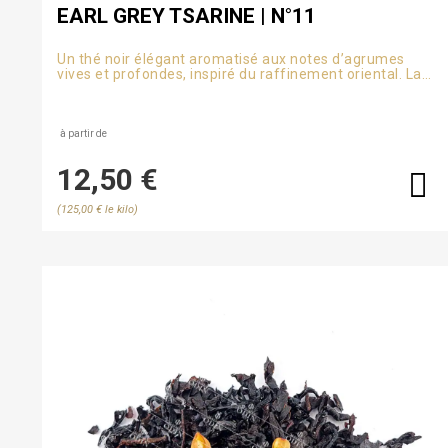
EARL GREY TSARINE | N°11
Un thé noir élégant aromatisé aux notes d’agrumes
vives et profondes, inspiré du raffinement oriental. La
bergamote, le citron vert et l’orange amère s’unissent à
la douceur florale des bleuets.
à partir de
12,50 €
(125,00 € le kilo)