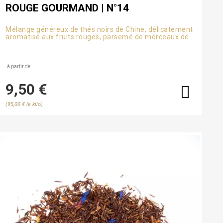
ROUGE GOURMAND | N°14
Mélange généreux de thés noirs de Chine, délicatement
aromatisé aux fruits rouges, parsemé de morceaux de
framboise. Une tasse gourmande et juteuse, parfaite
pour les amateurs de fruits charnus.
à partir de
9,50 €
(95,00 € le kilo)