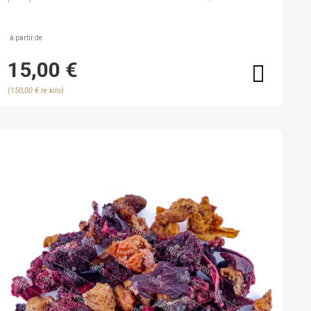
parsemé de pétales de tournesol et de bleuet. Une
tasse douce, fruitée et florale à savourer à toute heure.
à partir de
15,00 €
(150,00 € le kilo)