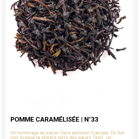
POMME CARAMÉLISÉE | N°33
Un hommage au savoir-faire pâtissier français. Ce thé
noir évoque la célèbre tarte des sœurs Tatin : un