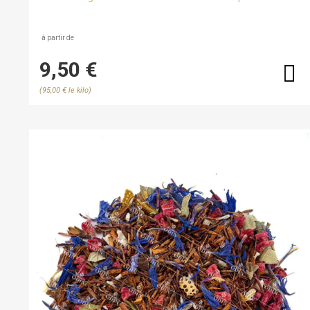
généreuses de chocolat noir et de praliné
à partir de
9,50 €
(95,00 € le kilo)