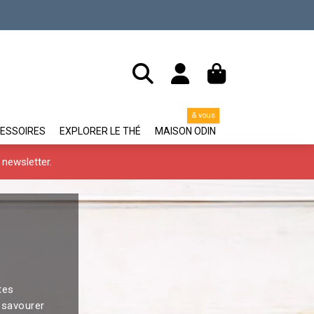
& vous
ESSOIRES
EXPLORER LE THÉ
MAISON ODIN
newsletter.
tes
à savourer