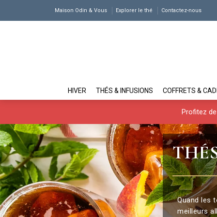
Maison Odin & Vous
Explorer le thé
Contactez-nous
HIVER
THÉS & INFUSIONS
COFFRETS & CA
Profitez de
THÉS
Quand les t
meilleurs al