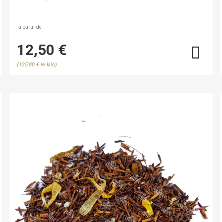
mélange de thés noirs aromatisé à la pomme cuite
dans un équilibre délicieusement régressif.
à partir de
12,50 €
(125,00 € le kilo)