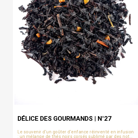
DÉLICE DES GOURMANDS | N°27
Le souvenir d’un goûter d’enfance réinventé en infusion
: un mélange de thés noirs corsés sublimé par des notes