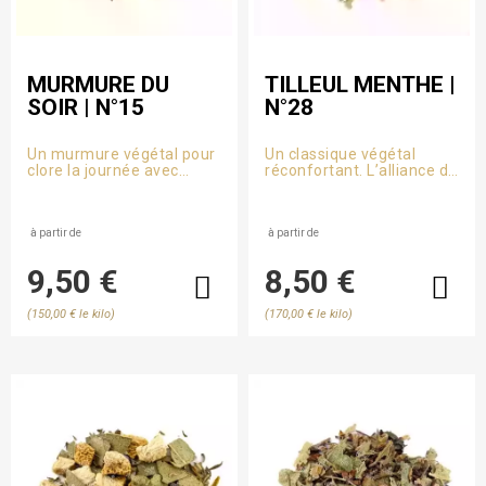
MURMURE DU
TILLEUL MENTHE |
SOIR | N°15
N°28
Un murmure végétal pour
Un classique végétal
clore la journée avec
réconfortant. L’alliance du
douceur. Une infusion
tilleul et de la menthe
sans théine où verveine et
pour apaiser le corps et
fleurs d’oranger invitent
clarifier l’esprit,
au calme.
à partir de
naturellement.
à partir de
9,50 €
8,50 €
(150,00 € le kilo)
(170,00 € le kilo)