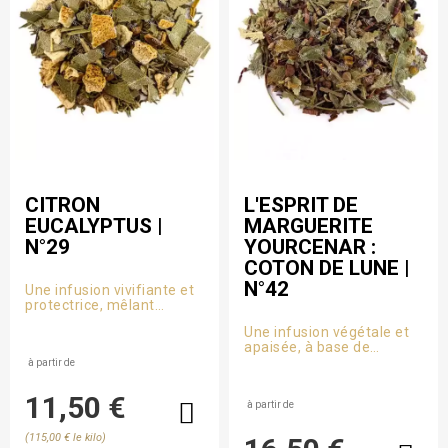
CITRON
L'ESPRIT DE
EUCALYPTUS |
MARGUERITE
N°29
YOURCENAR :
COTON DE LUNE |
N°42
Une infusion vivifiante et
protectrice, mêlant
eucalyptus, citron et thym
Une infusion végétale et
: l’alliée idéale des saisons
apaisée, à base de
froides et des souffles
Rooibos, de tilleul et de
fatigués.
à partir de
Honeybush. inspirée par
l’écriture intérieure et
11,50 €
intemporelle de
à partir de
Marguerite Yourcenar.
(115,00 € le kilo)