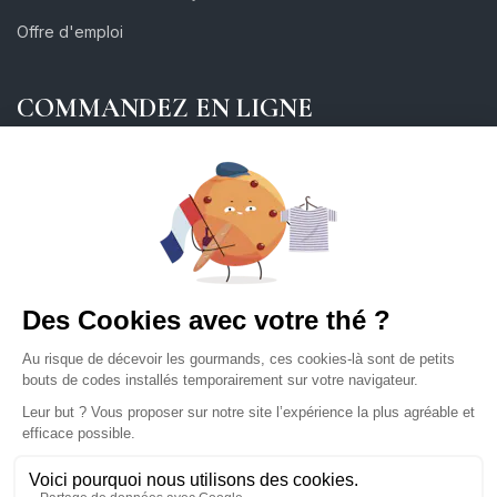
Offre d'emploi
COMMANDEZ EN LIGNE
AIDE - FAQ
Explorez le Thé
Service Client
Les familles de thé
Première visite
Culture du thé
Livraison
Transformation & Fabrication
PROFESSIONNELS
Cadeaux d'affaires
Devenir Client Professionnel
Affiliation
Partenariats