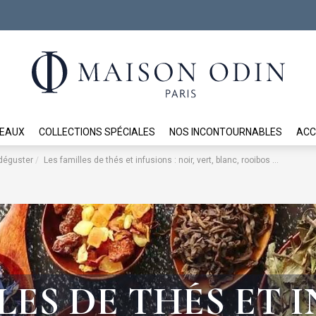
DEAUX
COLLECTIONS SPÉCIALES
NOS INCONTOURNABLES
ACC
 déguster
Les familles de thés et infusions : noir, vert, blanc, rooibos …
LES DE THÉS ET I