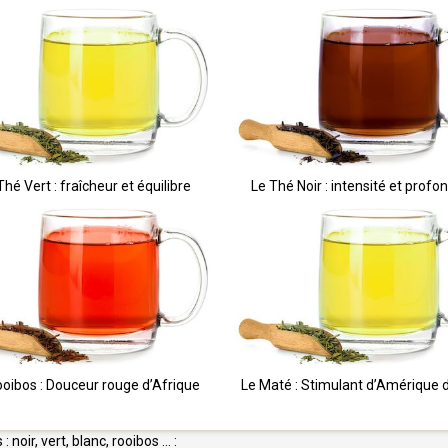
Thé Vert : fraîcheur et équilibre
Le Thé Noir : intensité et profo
ooibos : Douceur rouge d’Afrique
Le Maté : Stimulant d’Amérique 
noir, vert, blanc, rooibos … :