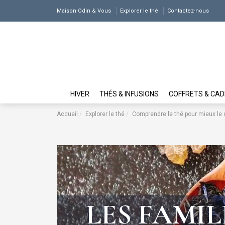
Maison Odin & Vous
Explorer le thé
Contactez-nous
HIVER
THÉS & INFUSIONS
COFFRETS & CA
Accueil
Explorer le thé
Comprendre le thé pour mieux le
LES FAMIL