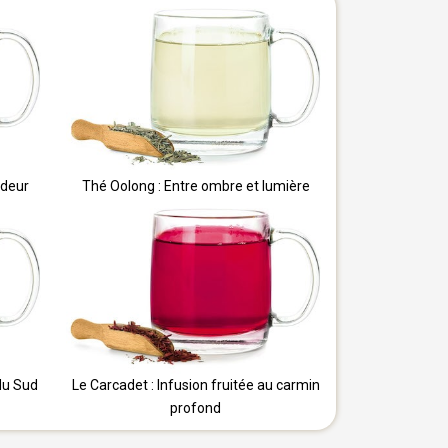
ndeur
Thé Oolong : Entre ombre et lumière
du Sud
Le Carcadet : Infusion fruitée au carmin
profond