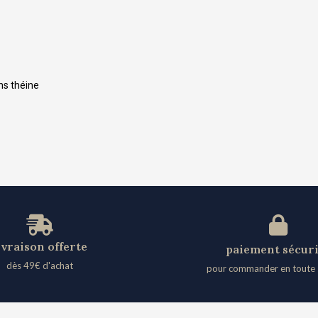
ns théine
ivraison offerte
paiement sécur
dès 49€ d'achat​
pour commander en toute 