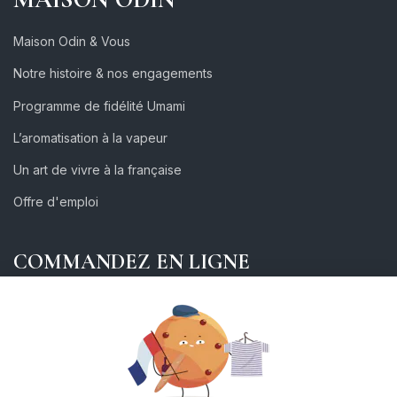
Maison Odin & Vous
Notre histoire & nos engagements
Programme de fidélité Umami
L’aromatisation à la vapeur
Un art de vivre à la française
Offre d'emploi
COMMANDEZ EN LIGNE
AIDE - FAQ
Explorez le Thé
Service Client
Les familles de thé
Première visite
Culture du thé