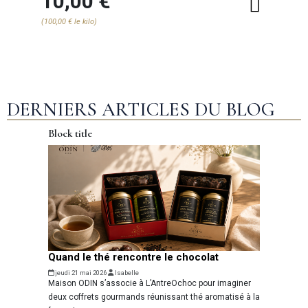
10,00 €
17
(100,00 € le kilo)
(175,0
DERNIERS ARTICLES DU BLOG
Block title
Quand le thé rencontre le chocolat
jeudi 21 mai 2026
Isabelle
Maison ODIN s’associe à L’AntreOchoc pour imaginer
deux coffrets gourmands réunissant thé aromatisé à la