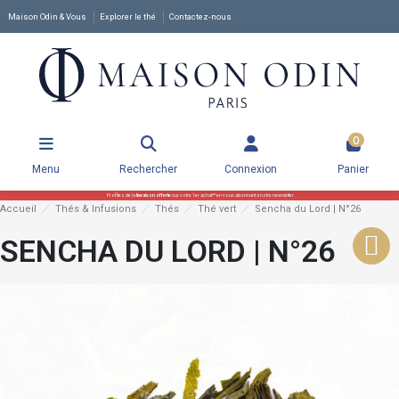
Maison Odin & Vous
Explorer le thé
Contactez-nous
0
Menu
Rechercher
Connexion
Panier
Profitez de la
livraison offerte
sur votre 1er achat** en vous abonnant à notre newsletter.
Accueil
Thés & Infusions
Thés
Thé vert
Sencha du Lord | N°26
SENCHA DU LORD | N°26