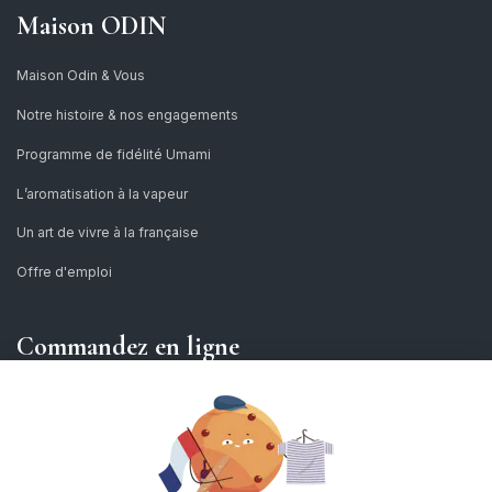
Maison ODIN
Maison Odin & Vous
Notre histoire & nos engagements
Programme de fidélité Umami
L’aromatisation à la vapeur
Un art de vivre à la française
Offre d'emploi
Commandez en ligne
AIDE - FAQ
Explorez le Thé
Service Client
Les familles de thé
Première visite
Culture du thé