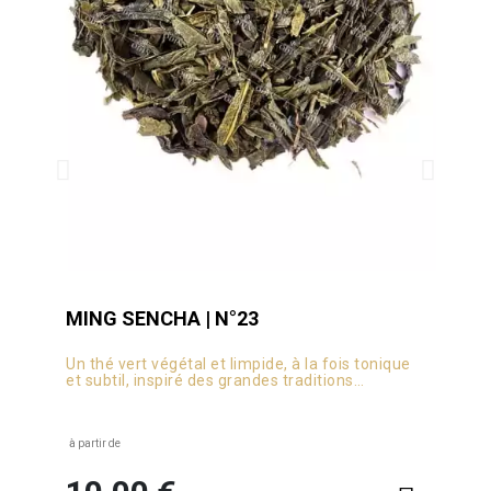
MING SENCHA | N°23
THÉ
Un thé vert végétal et limpide, à la fois tonique
Thé 
et subtil, inspiré des grandes traditions
Édit
chinoises.
à partir de
à part